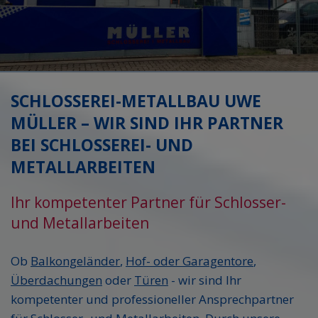
SCHLOSSEREI-METALLBAU UWE
MÜLLER – WIR SIND IHR PARTNER
BEI SCHLOSSEREI- UND
METALLARBEITEN
Ihr kompetenter Partner für Schlosser-
und Metallarbeiten
Ob
Balkongeländer
,
Hof- oder Garagentore
,
Überdachungen
oder
Türen
- wir sind Ihr
kompetenter und professioneller Ansprechpartner