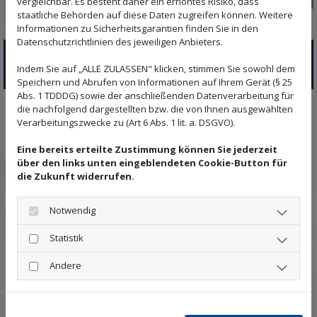
vergleichbar. Es besteht daher ein erhöhtes Risiko, dass
staatliche Behörden auf diese Daten zugreifen können. Weitere
Informationen zu Sicherheitsgarantien finden Sie in den
Datenschutzrichtlinien des jeweiligen Anbieters.
VORDÄCHER & ÜBERDACHUNGEN
Indem Sie auf „ALLE ZULASSEN" klicken, stimmen Sie sowohl dem
Speichern und Abrufen von Informationen auf Ihrem Gerät (§ 25
Abs. 1 TDDDG) sowie der anschließenden Datenverarbeitung für
die nachfolgend dargestellten bzw. die von Ihnen ausgewählten
Verarbeitungszwecke zu (Art 6 Abs. 1 lit. a. DSGVO).
Eine bereits erteilte Zustimmung können Sie jederzeit
ÜBER UNSERE SCHLOSSEREI
über den links unten eingeblendeten Cookie-Button für
die Zukunft widerrufen.
Optimale Lösungen und hochwertige
Leistungen
Notwendig
Statistik
Seit mehr als 90 Jahren ist unsere
Schlosserei-
Andere
Metallbau Uwe Müller
in unserem Familienbesitz.
Uwe Müller leitet den Betrieb in der 3. Generation
zusammen mit seinem Sohn Markus. Wir stehen